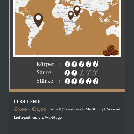
gewählt
werden
Urban Shot
Preisspanne:
€
9,00
–
€
16,00
Enthält 7% reduzierte MwSt.
zzgl.
Versand
€9,00
Lieferzeit: ca. 3-4 Werktage
bis
€16,00