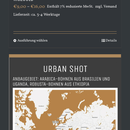
Preisspanne:
€
9,00
–
€
16,00
Enthält 7% reduzierte MwSt.
zzgl.
Versand
€9,00
Lieferzeit: ca. 3-4 Werktage
bis
€16,00
Ausführung wählen
Dieses
Details
Produkt
weist
mehrere
Varianten
auf.
Die
Optionen
können
auf
der
Produktseite