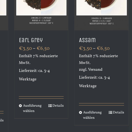
t
Earl Grey
Assam
Preisspanne:
Preisspan
€
3,50
–
€
6,50
€
3,50
–
€
6,50
sspanne:
Enthält 7% reduzierte
€3,50
Enthält 7% reduzierte
€3,50
MwSt.
MwSt.
00
bis
bis
zzgl.
Versand
Lieferzeit: ca. 3-4
€6,50
€6,50
Lieferzeit: ca. 3-4
Werktage
0
Werktage
Ausführung
Details
Dieses
wählen
Ausführung
Details
Dieses
Produkt
wählen
ils
Produkt
weist
weist