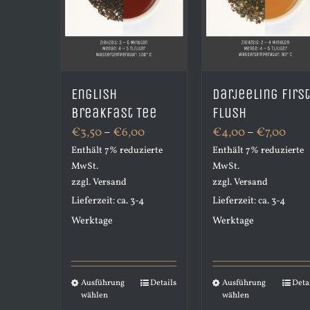
English
Darjeeling Firs
Breakfast Tee
Flush
Preisspanne:
Prei
€
3,50
–
€
6,00
€
4,00
–
€
7,00
Enthält 7% reduzierte
€3,50
Enthält 7% reduzierte
€4,
MwSt.
MwSt.
bis
bis
zzgl.
Versand
zzgl.
Versand
€6,00
€7,0
Lieferzeit: ca. 3-4
Lieferzeit: ca. 3-4
Werktage
Werktage
Ausführung
Details
Ausführung
Deta
Dieses
Dieses
wählen
wählen
Produkt
Produkt