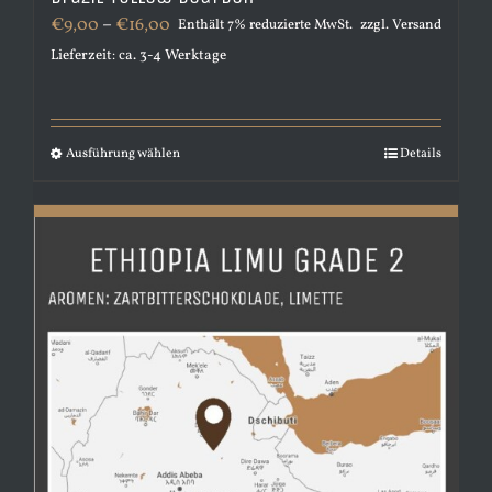
Preisspanne:
€
9,00
–
€
16,00
Enthält 7% reduzierte MwSt.
zzgl.
Versand
€9,00
Lieferzeit: ca. 3-4 Werktage
bis
€16,00
Ausführung wählen
Dieses
Details
Produkt
weist
mehrere
Varianten
auf.
Die
Optionen
können
auf
der
Produktseite