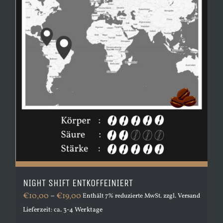
Produktseite
gewählt
werden
NIGHT SHIFT ENTKOFFEINIERT
Preisspanne:
€
10,00
–
€
19,00
Enthält 7% reduzierte MwSt.
zzgl.
Versand
€10,00
Lieferzeit: ca. 3-4 Werktage
bis