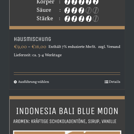
Hausmischung
Preisspanne:
€
9,00
–
€
16,00
Enthält 7% reduzierte MwSt.
zzgl.
Versand
€9,00
Lieferzeit: ca. 3-4 Werktage
bis
€16,00
Ausführung wählen
Dieses
Details
Produkt
weist
mehrere
Varianten
auf.
Die