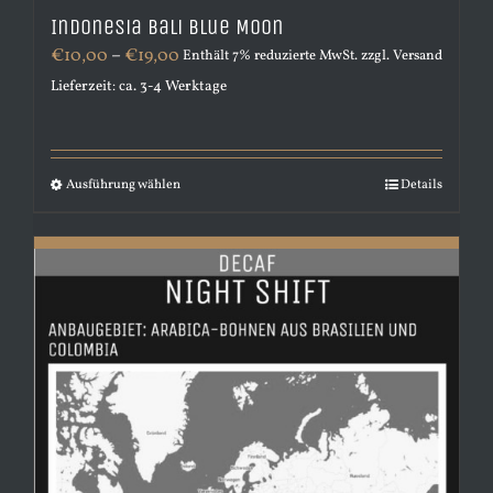
Indonesia Bali Blue Moon
Preisspanne:
€
10,00
–
€
19,00
Enthält 7% reduzierte MwSt.
zzgl.
Versand
€10,00
Lieferzeit: ca. 3-4 Werktage
bis
€19,00
Ausführung wählen
Dieses
Details
Produkt
weist
mehrere
Varianten
auf.
Die
Optionen
können
auf
der