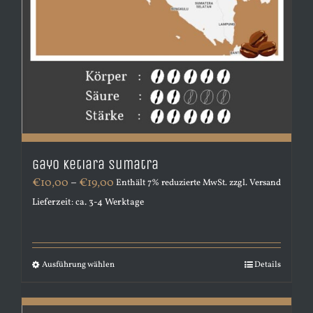
Gayo Ketiara Sumatra
Preisspanne:
€
10,00
–
€
19,00
Enthält 7% reduzierte MwSt.
zzgl.
Versand
€10,00
Lieferzeit: ca. 3-4 Werktage
bis
€19,00
Ausführung wählen
Dieses
Details
Produkt
weist