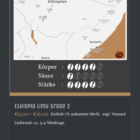
gewählt
werden
Ethiopia Limu Grade 2
Preisspanne:
€
9,00
–
€
16,00
Enthält 7% reduzierte MwSt.
zzgl.
Versand
€9,00
Lieferzeit: ca. 3-4 Werktage
bis
€16,00