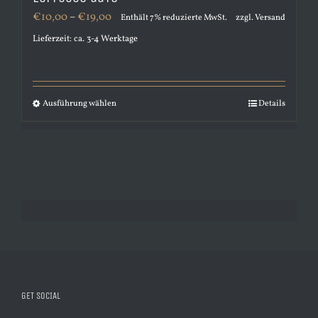
Preisspanne:
€
10,00
–
€
19,00
Enthält 7% reduzierte MwSt.
zzgl.
Versand
€10,00
Lieferzeit: ca. 3-4 Werktage
bis
€19,00
Ausführung wählen
Details
Dieses
Produkt
weist
mehrere
Varianten
auf.
Die
Optionen
können
GET SOCIAL
auf