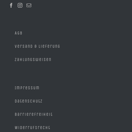
der
Produktseite
gewählt
werden
AGB
Versand & Lieferung
Zahlungsweisen
Impressum
Datenschutz
Barrierefreiheit
Widerrufsrecht