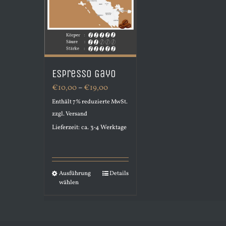
Espresso Gayo
Preisspanne:
€
10,00
–
€
19,00
€10,00
Enthält 7% reduzierte MwSt.
zzgl.
Versand
bis
Lieferzeit: ca. 3-4 Werktage
€19,00
Ausführung
Details
Dieses
wählen
Produkt
weist
mehrere