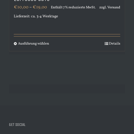
Preisspanne:
€
10,00
–
€
19,00
Enthält 7% reduzierte MwSt.
zzgl.
Versand
€10,00
Lieferzeit: ca. 3-4 Werktage
bis
€19,00
Ausführung wählen
Details
Dieses
Produkt
weist
mehrere
Varianten
auf.
Die
Optionen
können
GET SOCIAL
auf