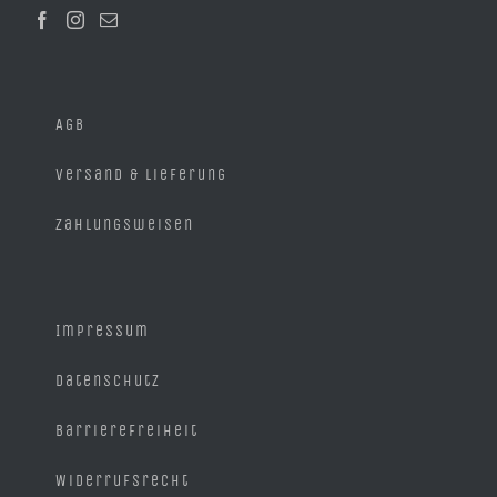
der
Produktseite
gewählt
werden
AGB
Versand & Lieferung
Zahlungsweisen
Impressum
Datenschutz
Barrierefreiheit
Widerrufsrecht