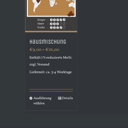
Hausmischung
Preisspanne:
€
9,00
–
€
16,00
€9,00
Enthält 7% reduzierte MwSt.
zzgl.
Versand
bis
Lieferzeit: ca. 3-4 Werktage
€16,00
Ausführung
Details
Dieses
wählen
Produkt
weist
mehrere