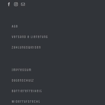
der
Produktseite
gewählt
werden
AGB
Versand & Lieferung
Zahlungsweisen
Impressum
Datenschutz
Barrierefreiheit
Widerrufsrecht