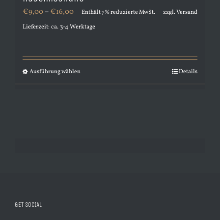
Preisspanne:
€
9,00
–
€
16,00
Enthält 7% reduzierte MwSt.
zzgl.
Versand
€9,00
Lieferzeit: ca. 3-4 Werktage
bis
€16,00
Ausführung wählen
Details
Dieses
Produkt
weist
mehrere
Varianten
auf.
Die
Optionen
können
GET SOCIAL
auf