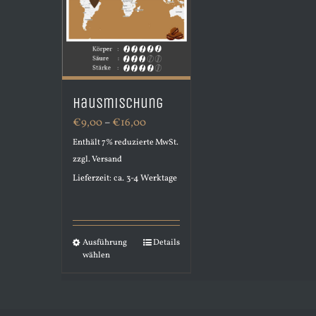
Hausmischung
Preisspanne:
€
9,00
–
€
16,00
€9,00
Enthält 7% reduzierte MwSt.
zzgl.
Versand
bis
Lieferzeit: ca. 3-4 Werktage
€16,00
Ausführung
Details
Dieses
wählen
Produkt
weist
mehrere