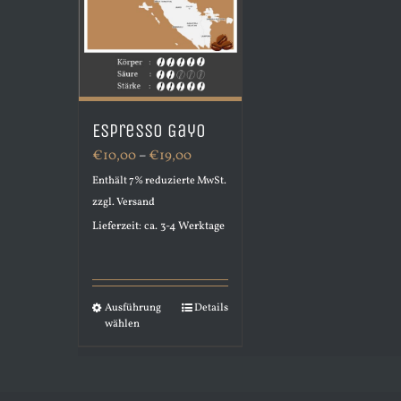
Espresso Gayo
Preisspanne:
€
10,00
–
€
19,00
€10,00
Enthält 7% reduzierte MwSt.
zzgl.
Versand
bis
Lieferzeit: ca. 3-4 Werktage
€19,00
Ausführung
Details
Dieses
wählen
Produkt
weist
mehrere