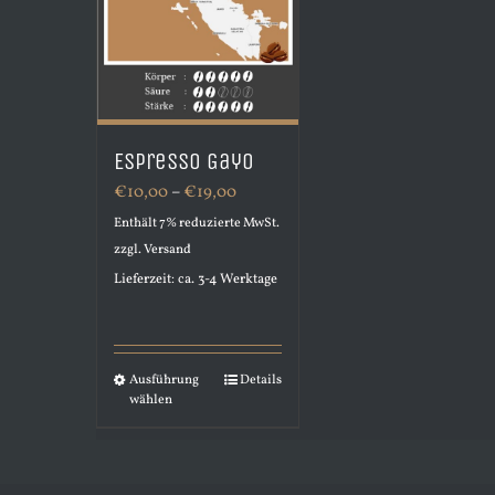
Espresso Gayo
Preisspanne:
€
10,00
–
€
19,00
€10,00
Enthält 7% reduzierte MwSt.
zzgl.
Versand
bis
Lieferzeit: ca. 3-4 Werktage
€19,00
Ausführung
Details
Dieses
wählen
Produkt
weist
mehrere