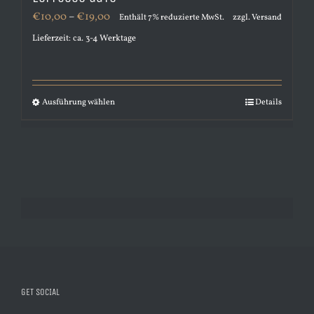
Preisspanne:
€
10,00
–
€
19,00
Enthält 7% reduzierte MwSt.
zzgl.
Versand
€10,00
Lieferzeit: ca. 3-4 Werktage
bis
€19,00
Ausführung wählen
Details
Dieses
Produkt
weist
mehrere
Varianten
auf.
Die
Optionen
können
GET SOCIAL
auf