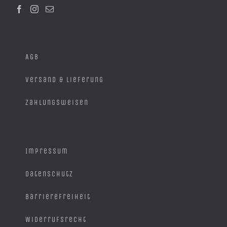
der
Produktseite
gewählt
werden
AGB
Versand & Lieferung
Zahlungsweisen
Impressum
Datenschutz
Barrierefreiheit
Widerrufsrecht