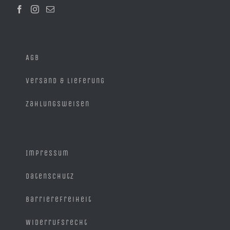
der
Produktseite
gewählt
werden
AGB
Versand & Lieferung
Zahlungsweisen
Impressum
Datenschutz
Barrierefreiheit
Widerrufsrecht