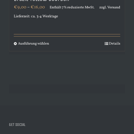
Preisspanne:
€
9,00
–
€
16,00
Enthält 7% reduzierte MwSt.
zzgl.
Versand
€9,00
Lieferzeit: ca. 3-4 Werktage
bis
€16,00
Ausführung wählen
Details
Dieses
Produkt
weist
mehrere
Varianten
auf.
Die
Optionen
können
GET SOCIAL
auf