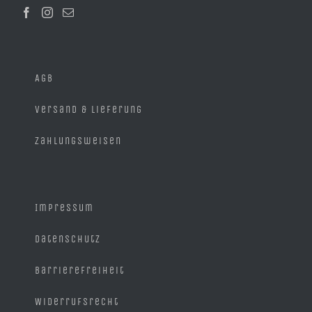
der
Produktseite
gewählt
werden
AGB
Versand & Lieferung
Zahlungsweisen
Impressum
Datenschutz
Barrierefreiheit
Widerrufsrecht