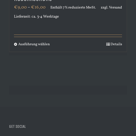
Preisspanne:
€
9,00
–
€
16,00
Enthält 7% reduzierte MwSt.
zzgl.
Versand
€9,00
Lieferzeit: ca. 3-4 Werktage
bis
€16,00
Ausführung wählen
Details
Dieses
Produkt
weist
mehrere
Varianten
auf.
Die
Optionen
können
GET SOCIAL
auf